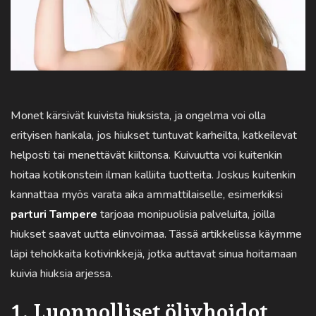
Monet kärsivät kuivista hiuksista, ja ongelma voi olla
erityisen hankala, jos hiukset tuntuvat karheilta, katkeilevat
helposti tai menettävät kiiltonsa. Kuivuutta voi kuitenkin
hoitaa kotikonstein ilman kalliita tuotteita. Joskus kuitenkin
kannattaa myös varata aika ammattilaiselle, esimerkiksi
parturi Tampere
tarjoaa monipuolisia palveluita, joilla
hiukset saavat uutta elinvoimaa. Tässä artikkelissa käymme
läpi tehokkaita kotivinkkejä, jotka auttavat sinua hoitamaan
kuivia hiuksia arjessa.
1. Luonnolliset öljyhoidot