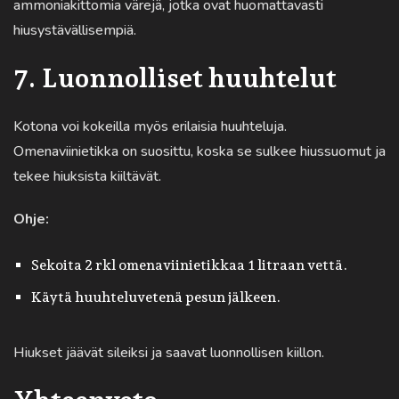
ammoniakittomia värejä, jotka ovat huomattavasti
hiusystävällisempiä.
7. Luonnolliset huuhtelut
Kotona voi kokeilla myös erilaisia huuhteluja.
Omenaviinietikka on suosittu, koska se sulkee hiussuomut ja
tekee hiuksista kiiltävät.
Ohje:
Sekoita 2 rkl omenaviinietikkaa 1 litraan vettä.
Käytä huuhteluvetenä pesun jälkeen.
Hiukset jäävät sileiksi ja saavat luonnollisen kiillon.