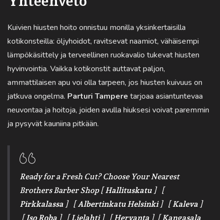
Yhteenveto
Kuivien hiusten hoito onnistuu monilla yksinkertaisilla
kotikonsteilla: öljyhoidot, ravitsevat naamiot, vähäisempi
lämpökäsittely ja terveellinen ruokavalio tukevat hiusten
hyvinvointia. Vaikka kotikonstit auttavat paljon,
ammattilaisen apu voi olla tarpeen, jos hiusten kuivuus on
jatkuva ongelma.
Parturi Tampere
tarjoaa asiantuntevaa
neuvontaa ja hoitoja, joiden avulla hiuksesi voivat paremmin
ja pysyvät kauniina pitkään.
Ready for a Fresh Cut? Choose Your Nearest
Brothers Barber Shop [
Hallituskatu
] [
Pirkkalassa
] [
Albertinkatu Helsinki
] [
Kaleva
]
[
Iso Roba
] [
Lielahti
] [
Hervanta
] [
Kangasala