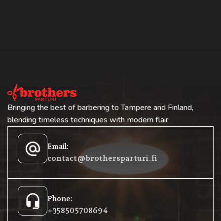
Bringing the best of barbering to Tampere and Finland,
blending timeless techniques with modern flair
alternate_email
Email:
contact@brothersparturi.fi
headset_mic
Phone:
+358 50 5708694