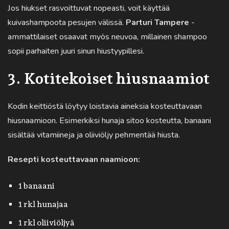
Jos hiukset rasvoittuvat nopeasti, voit käyttää
kuivashampoota pesujen välissä.
Parturi Tampere
-
ammattilaiset osaavat myös neuvoa, millainen shampoo
sopii parhaiten juuri sinun hiustyypillesi.
3. Kotitekoiset hiusnaamiot
Kodin keittiöstä löytyy loistavia aineksia kosteuttavaan
hiusnaamioon. Esimerkiksi hunaja sitoo kosteutta, banaani
sisältää vitamiineja ja oliiviöljy pehmentää hiusta.
Resepti kosteuttavaan naamioon:
1 banaani
1 rkl hunajaa
1 rkl oliiviöljyä