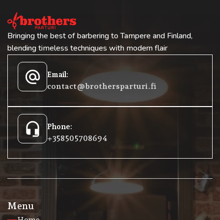
Bringing the best of barbering to Tampere and Finland,
blending timeless techniques with modern flair
alternate_email
Email:
contact@brothersparturi.fi
headset_mic
Phone:
+358 50 5708694
Menu
Home