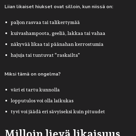
Liian likaiset hiukset ovat silloin, kun niissä on:
paljon rasvaa tai talikertymää
kuivashampoota, geeliä, lakkaa tai vahaa
näkyvää likaa tai päänahan kerrostumia
hajuja tai tuntuvat “raskailta”
Miksi tämä on ongelma?
väri ei tartu kunnolla
lopputulos voi olla laikukas
tyvi voi jäädä eri sävyiseksi kuin pituudet
Milloin lievä likaisuus