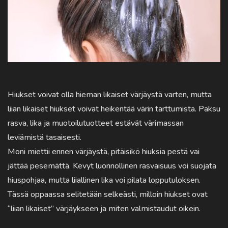
Hiukset voivat olla hieman likaiset värjäystä varten, mutta
liian likaiset hiukset voivat heikentää värin tarttumista. Paksu
rasva, lika ja muotoilutuotteet estävät värimassan
leviämistä tasaisesti.
Moni miettii ennen värjäystä, pitäisikö hiuksia pestä vai
jättää pesemättä. Kevyt luonnollinen rasvaisuus voi suojata
hiuspohjaa, mutta liiallinen lika voi pilata lopputuloksen.
Tässä oppaassa selitetään selkeästi, milloin hiukset ovat
“liian likaiset” värjäykseen ja miten valmistaudut oikein.