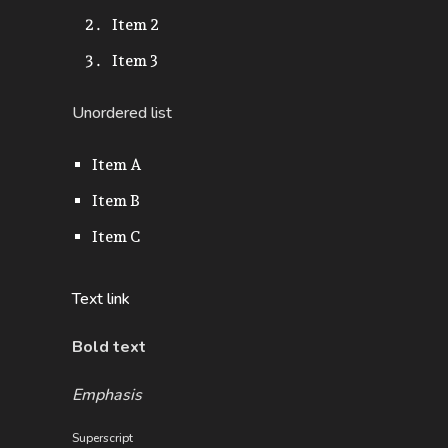
Item 2
Item 3
Unordered list
Item A
Item B
Item C
Text link
Bold text
Emphasis
Superscript