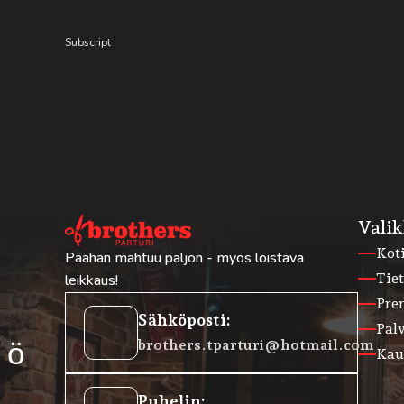
Subscript
Vali
Kot
Päähän mahtuu paljon - myös loistava
Tie
leikkaus!
Pre
htoehtoinen
Sähköposti:
Palv
köposti
brothers.tparturi@hotmail.com
Kau
uulokkeet
Puhelin: