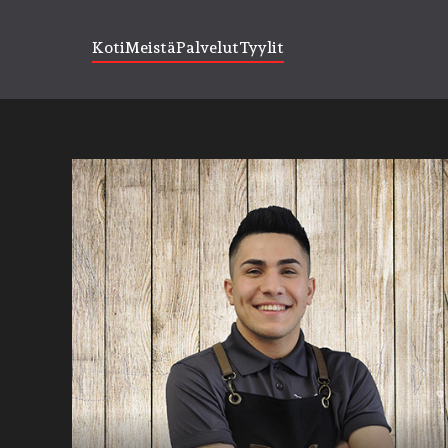
Koti
Meistä
Palvelut
Tyylit