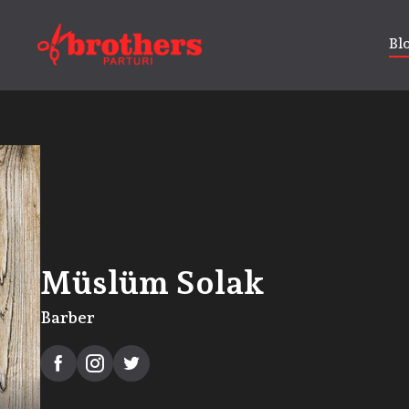
Bl
Müslüm Solak
Barber


