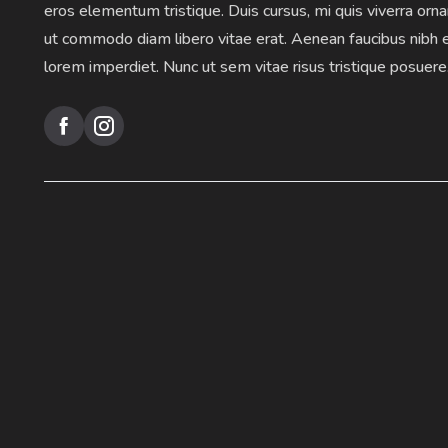
eros elementum tristique. Duis cursus, mi quis viverra orna
ut commodo diam libero vitae erat. Aenean faucibus nibh e
lorem imperdiet. Nunc ut sem vitae risus tristique posuere

