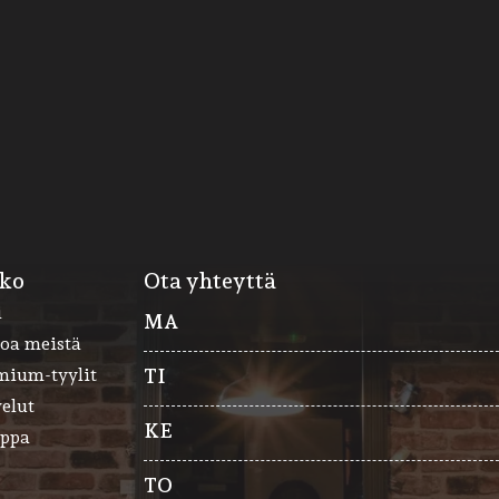
kko
Ota yhteyttä
i
MA
toa meistä
mium-tyylit
TI
elut
KE
ppa
TO