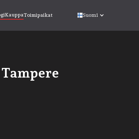
ogi
Kauppa
Toimipaikat
lis
Suomi
– Tampere