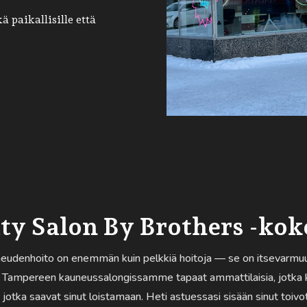
 paikallisille että
ty Salon By Brothers -ko
udenhoito on enemmän kuin pelkkiä hoitoja — se on itsevarmuut
. Tampereen kauneussalongissamme tapaat ammattilaisia, jotka k
, jotka saavat sinut loistamaan. Heti astuessasi sisään sinut toiv