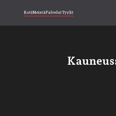
Koti
Meistä
Palvelut
Tyylit
Kauneuss