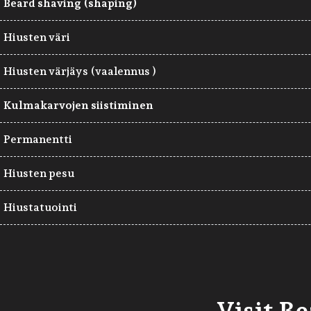
Beard shaving (shaping)
Hiusten väri
Hiusten värjäys (vaalennus )
Kulmakarvojen siistiminen
Permanentti
Hiusten pesu
Hiustatuointi
Visit B