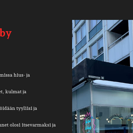
 by
issa hius- ja
t, kulmat ja
öidään tyyliisi ja
nnet olosi itsevarmaksi ja