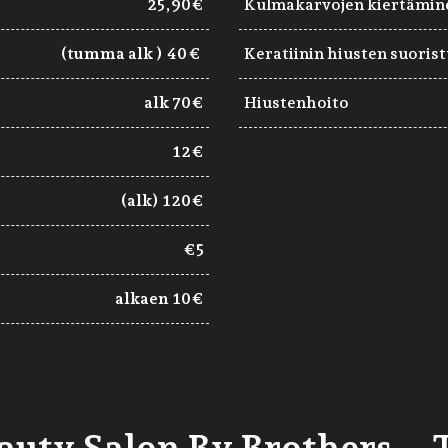
25,90€
Kulmakarvojen kiertämin
(tumma alk ) 40 €
Keratiinin hiusten suoris
alk 70€
Hiustenhoito
12€
(alk) 120€
€5
alkaen 10€
eauty Salon By Brothers –