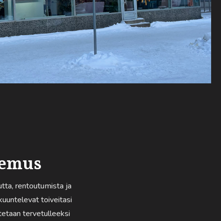
kemus
ta, rentoutumista ja
uuntelevat toiveitasi
otetaan tervetulleeksi