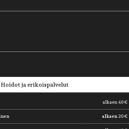
Hoidot ja erikoispalvelut
alkaen 40€
inen
alkaen
20€