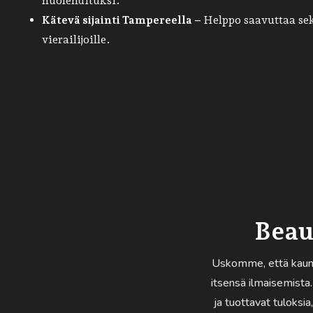
huolehdituksi.
Kätevä sijainti Tampereella –
Helppo saavuttaa sekä
vierailijoille.
Beau
Uskomme, että kaune
itsensä ilmaisemista
ja tuottavat tuloksia