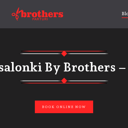
Bl
alonki By Brothers 
BOOK ONLINE NOW