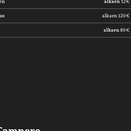
en
alkaen
12€
tus
alkaen 120€
alkaen
80€
 Tampere