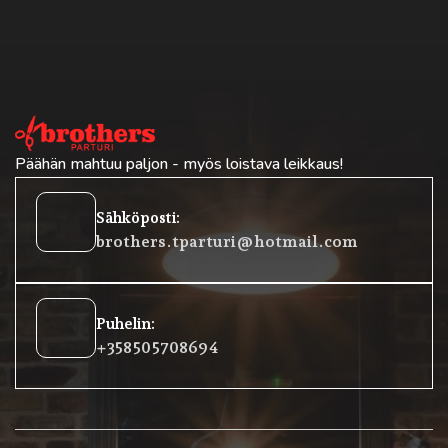
Päähän mahtuu paljon - myös loistava leikkaus!
oehtoinen
Sähköposti:
posti
brothers.tparturi@hotmail.com
lokkeet
Puhelin:
rofoni
+358 50 5708694