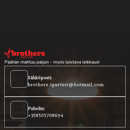
Päähän mahtuu paljon - myös loistava leikkaus!
oehtoinen
Sähköposti:
posti
brothers.tparturi@hotmail.com
lokkeet
Puhelin:
rofoni
+358 50 5708694