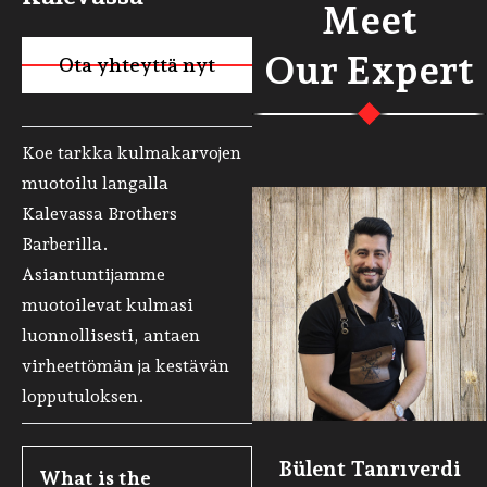
Meet
Our Expert
Ota yhteyttä nyt
Käy sivulla
Koe tarkka kulmakarvojen
muotoilu langalla
Kalevassa Brothers
Barberilla.
Asiantuntijamme
muotoilevat kulmasi
luonnollisesti, antaen
virheettömän ja kestävän
lopputuloksen.
Bülent Tanrıverdi
What is the 