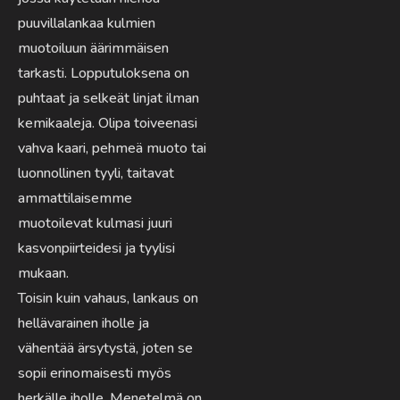
puuvillalankaa kulmien
muotoiluun äärimmäisen
tarkasti. Lopputuloksena on
puhtaat ja selkeät linjat ilman
kemikaaleja. Olipa toiveenasi
vahva kaari, pehmeä muoto tai
luonnollinen tyyli, taitavat
ammattilaisemme
muotoilevat kulmasi juuri
kasvonpiirteidesi ja tyylisi
mukaan.
Toisin kuin vahaus, lankaus on
hellävarainen iholle ja
vähentää ärsytystä, joten se
sopii erinomaisesti myös
herkälle iholle. Menetelmä on