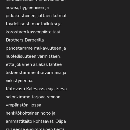
nopea, hygieeninen ja
pitkäkestoinen, jättäen kulmat
täydellisesti muotoilluiksi ja
korostaen kasvonpiirteitäsi.
Brothers Barberilla
panostamme mukavuuteen ja
huolellisuuteen varmistaen,
että jokainen asiakas lähtee
liikkeestämme itsevarmana ja
virkistyneenä.
Kätevästi Kalevassa sijaitseva
salonkimme tarjoaa rennon
ympäristön, jossa
henkilökohtainen hoito ja
ammattitaito kohtaavat. Olipa
kyseessä ensimmäinen kerta