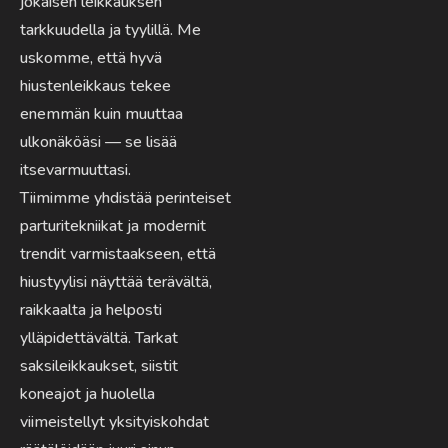
jokaisen leikkauksen
tarkkuudella ja tyylillä. Me
uskomme, että hyvä
hiustenleikkaus tekee
enemmän kuin muuttaa
ulkonäköäsi — se lisää
itsevarmuuttasi.
Tiimimme yhdistää perinteiset
parturitekniikat ja modernit
trendit varmistaakseen, että
hiustyylisi näyttää terävältä,
raikkaalta ja helposti
ylläpidettävältä. Tarkat
saksileikkaukset, siistit
koneajot ja huolella
viimeistellyt yksityiskohdat