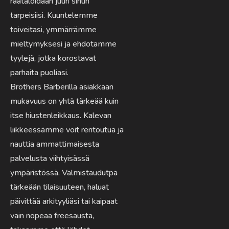
räätälöidään juuri sinun
tarpeisiisi. Kuuntelemme
toiveitasi, ymmärrämme
mieltymyksesi ja ehdotamme
tyylejä, jotka korostavat
parhaita puoliasi.
Brothers Barberilla asiakkaan
mukavuus on yhtä tärkeää kuin
itse hiustenleikkaus. Kalevan
liikkeessämme voit rentoutua ja
nauttia ammattimaisesta
palvelusta viihtyisässä
ympäristössä. Valmistaudutpa
tärkeään tilaisuuteen, haluat
päivittää arkityyliäsi tai kaipaat
vain nopeaa freesausta,