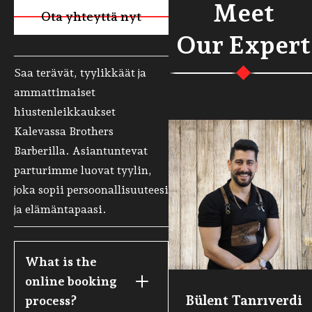
Meet
Ota yhteyttä nyt
Käy sivulla
Our Expert
Saa terävät, tyylikkäät ja
ammattimaiset
hiustenleikkaukset
Kalevassa Brothers
Barberilla. Asiantuntevat
parturimme luovat tyylin,
joka sopii persoonallisuuteesi
ja elämäntapaasi.
What is the 
online booking 
Bülent Tanrıverdi
process?