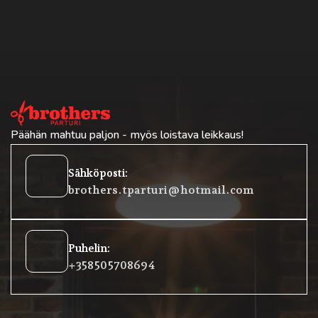
Päähän mahtuu paljon - myös loistava leikkaus!
oehtoinen
Sähköposti:
posti
brothers.tparturi@hotmail.com
lokkeet
Puhelin:
rofoni
+358 50 5708694