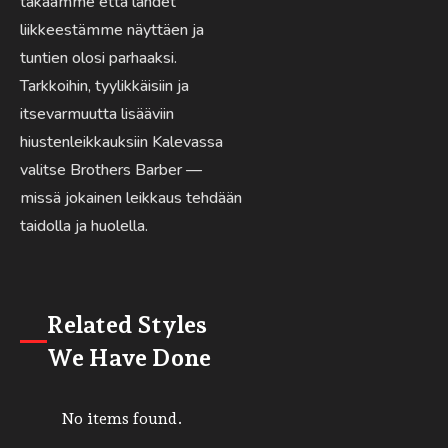
takaamme että lähdet
liikkeestämme näyttäen ja
tuntien olosi parhaaksi.
Tarkkoihin, tyylikkäisiin ja
itsevarmuutta lisääviin
hiustenleikkauksiin Kalevassa
valitse Brothers Barber —
missä jokainen leikkaus tehdään
taidolla ja huolella.
Related Styles
We Have Done
No items found.