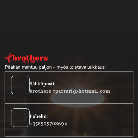
Päähän mahtuu paljon - myös loistava leikkaus!
oehtoinen
Sähköposti:
posti
brothers.tparturi@hotmail.com
lokkeet
Puhelin:
rofoni
+358 50 5708694