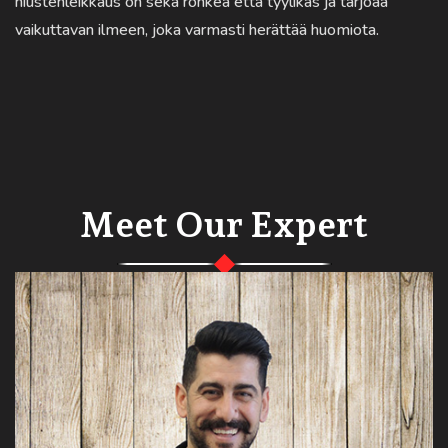
hiustenleikkaus on sekä rohkea että tyylikäs ja tarjoaa
vaikuttavan ilmeen, joka varmasti herättää huomiota.
Meet Our Expert