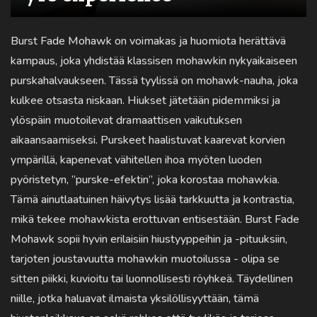
Burst Fade Mohawk on voimakas ja huomiota herättävä
kampaus, joka yhdistää klassisen mohawkin nykyaikaiseen
purskahalvaukseen. Tässä tyylissä on mohawk-nauha, joka
kulkee otsasta niskaan. Hiukset jätetään pidemmiksi ja
ylöspäin muotoilevat dramaattisen vaikutuksen
aikaansaamiseksi. Purskeet haalistuvat kaarevat korvien
ympärillä, kapenevat vähitellen ihoa myöten luoden
pyöristetyn, ”purske-efektin”, joka korostaa mohawkia.
Tämä ainutlaatuinen häivytys lisää tarkkuutta ja kontrastia,
mikä tekee mohawkista erottuvan entisestään. Burst Fade
Mohawk sopii hyvin erilaisiin hiustyyppeihin ja -pituuksiin,
tarjoten joustavuutta mohawkin muotoilussa - olipa se
sitten piikki, kuvioitu tai luonnollisesti röyhkeä. Täydellinen
niille, jotka haluavat ilmaista yksilöllisyyttään, tämä