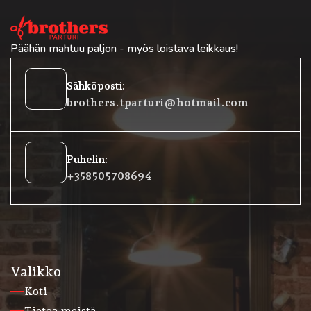
Päähän mahtuu paljon - myös loistava leikkaus!
oehtoinen
Sähköposti:
posti
brothers.tparturi@hotmail.com
lokkeet
Puhelin:
rofoni
+358 50 5708694
Valikko
Koti
Tietoa meistä