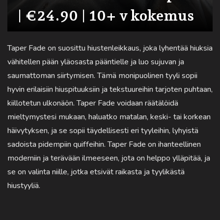
| €24.90 | 10+ v kokemus
Taper Fade on suosittu hiustenleikkaus, joka lyhentää hiuksia
vähitellen pään yläosasta pääntielle ja luo sujuvan ja
saumattoman siirtymisen. Tämä monipuolinen tyyli sopii
hyvin erilaisiin hiuspituuksiin ja tekstuureihin tarjoten puhtaan,
kiillotetun ulkonäön. Taper Fade voidaan räätälöidä
mieltymystesi mukaan, haluatko matalan, keski- tai korkean
häivytyksen, ja se sopii täydellisesti eri tyyleihin, lyhyistä
sadoista pidempiin quiffeihin. Taper Fade on ihanteellinen
moderniin ja terävään ilmeeseen, jota on helppo ylläpitää, ja
se on valinta niille, jotka etsivät raikasta ja tyylikästä
hiustyyliä.